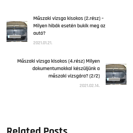
Műszaki vizsga kisokos (2.rész) –
Milyen hibák esetén bukik meg az
autó?
2021.01.21.
Műszaki vizsga kisokos (4.rész) Milyen
dokumentumokkal készüljünk a
műszaki vizsgára? (2/2)
2021.02.14.
Related Posts