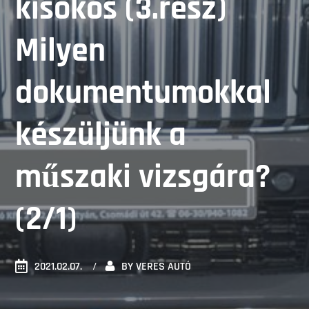
kisokos (3.rész)
Milyen
dokumentumokkal
készüljünk a
műszaki vizsgára?
(2/1)
2021.02.07.
BY
VERES AUTÓ