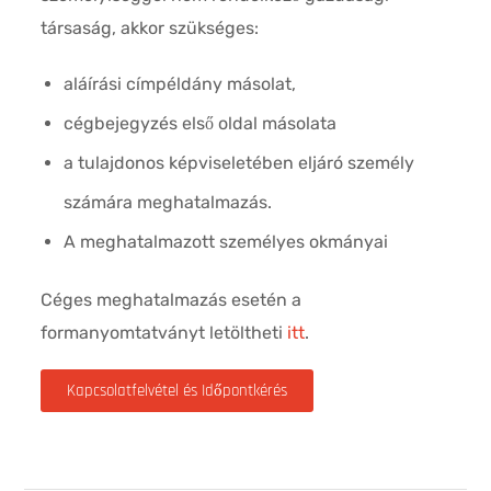
társaság, akkor szükséges:
aláírási címpéldány másolat,
cégbejegyzés első oldal másolata
a tulajdonos képviseletében eljáró személy
számára meghatalmazás.
A meghatalmazott személyes okmányai
Céges meghatalmazás esetén a
formanyomtatványt letöltheti
itt
.
Kapcsolatfelvétel és Időpontkérés