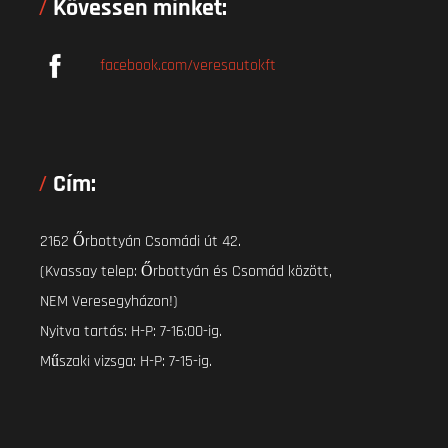
Kövessen minket:
facebook.com/veresautokft
Cím:
2162 Őrbottyán Csomádi út 42.
(Kvassay telep: Őrbottyán és Csomád között,
NEM Veresegyházon!)
Nyitva tartás: H-P: 7-16:00-ig.
Műszaki vizsga: H-P: 7-15-ig.