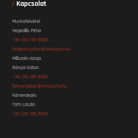
Kapcsolat
Munkafelvétel
Hegedűs Péter
+36 (30) 185 9000
hegedus.peter@veresauto.hu
Műszaki vizsga
Bányai Gábor:
+36 (30) 185 9000
banyai.gabor@veresauto.hu
Kárrendezés
Tóth László:
+36 (30) 185 9000