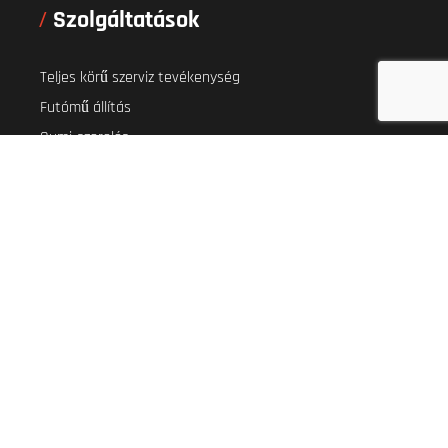
Szolgáltatások
Teljes körű szerviz tevékenység
Futómű állítás
Gumi-szerelés
Lakatos és fényező munkák
Műszaki vizsgáztatás
Teljeskörű biztosítási kárrendezés
Autómentés
Autóbérlés
Alkatrész eladás
Copyright © 2020 Veres Auto Kft.