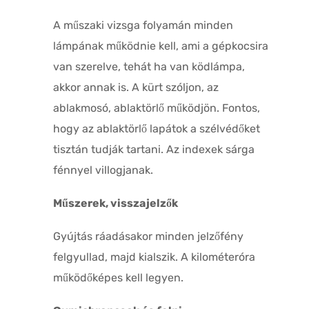
A műszaki vizsga folyamán minden
lámpának működnie kell, ami a gépkocsira
van szerelve, tehát ha van ködlámpa,
akkor annak is. A kürt szóljon, az
ablakmosó, ablaktörlő működjön. Fontos,
hogy az ablaktörlő lapátok a szélvédőket
tisztán tudják tartani. Az indexek sárga
fénnyel villogjanak.
Műszerek, visszajelzők
Gyújtás ráadásakor minden jelzőfény
felgyullad, majd kialszik. A kilométeróra
működőképes kell legyen.