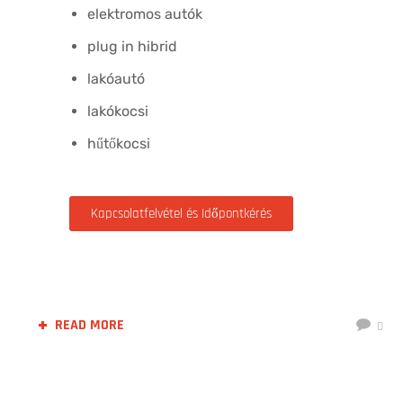
elektromos autók
plug in hibrid
lakóautó
lakókocsi
hűtőkocsi
Kapcsolatfelvétel és Időpontkérés
READ MORE
0