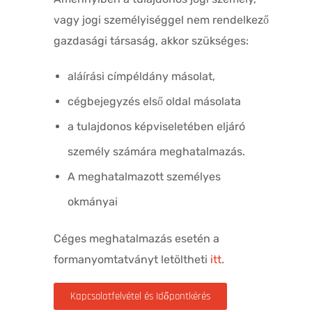
vagy jogi személyiséggel nem rendelkező
gazdasági társaság, akkor szükséges:
aláírási címpéldány másolat,
cégbejegyzés első oldal másolata
a tulajdonos képviseletében eljáró
személy számára meghatalmazás.
A meghatalmazott személyes
okmányai
Céges meghatalmazás esetén a
formanyomtatványt letöltheti
itt
.
Kapcsolatfelvétel és Időpontkérés