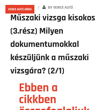
2021.02.07.
BY
VERES AUTÓ
VERES AUTÓ HÍREK
Műszaki vizsga kisokos
(3.rész) Milyen
dokumentumokkal
készüljünk a műszaki
vizsgára? (2/1)
Ebben a
cikkben