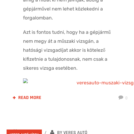
gépjárművel nem lehet közlekedni a
forgalomban.
Azt is fontos tudni, hogy ha a gépjármű
nem megy át a műszaki vizsgán, a
hatósági vizsgadíjat akkor is kötelező
kifizetnie a tulajdonosnak, nem csak a
sikeres vizsga esetében.
READ MORE
0
2021.01.13.
BY
VERES AUTÓ