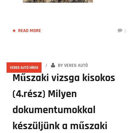
READ MORE
0
2021.02.14.
BY
VERES AUTÓ
VERES AUTÓ HÍREK
Műszaki vizsga kisokos
(4.rész) Milyen
dokumentumokkal
készüljünk a műszaki