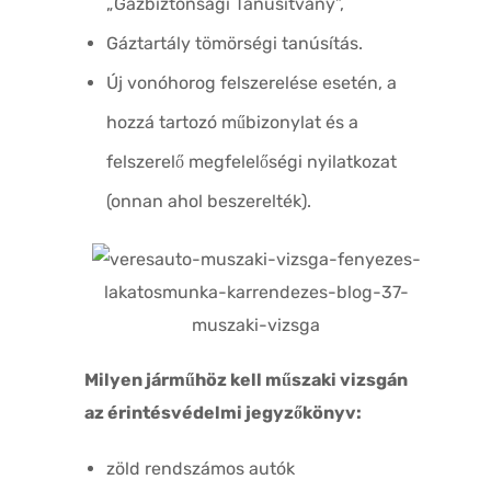
„Gázbiztonsági Tanúsítvány”,
Gáztartály tömörségi tanúsítás.
Új vonóhorog felszerelése esetén, a
hozzá tartozó műbizonylat és a
felszerelő megfelelőségi nyilatkozat
(onnan ahol beszerelték).
Milyen járműhöz kell műszaki vizsgán
az érintésvédelmi jegyzőkönyv:
zöld rendszámos autók