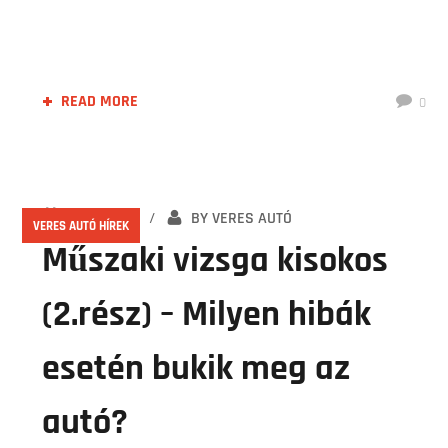
READ MORE
0
2021.01.21.
BY
VERES AUTÓ
VERES AUTÓ HÍREK
Műszaki vizsga kisokos
(2.rész) – Milyen hibák
esetén bukik meg az
autó?