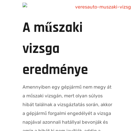
A műszaki
vizsga
eredménye
Amennyiben egy gépjármű nem megy át
a műszaki vizsgán, mert olyan súlyos
hibát találnak a vizsgáztatás során, akkor
a gépjármű forgalmi engedélyét a vizsga
napjával azonnali hatállyal bevonják és
amíg a hibát ki nem javítják, addig a