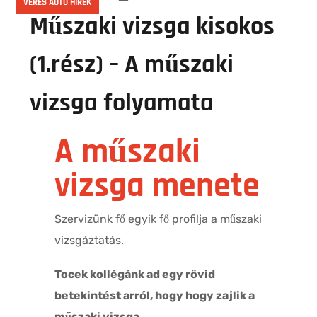
VERES AUTÓ HÍREK
Műszaki vizsga kisokos
(1.rész) – A műszaki
vizsga folyamata
A műszaki
vizsga menete
Szervizünk fő egyik fő profilja a műszaki
vizsgáztatás.
Tocek kollégánk ad egy rövid
betekintést arról, hogy hogy zajlik a
műszaki vizsga.