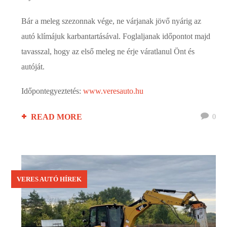
Bár a meleg szezonnak vége, ne várjanak jövő nyárig az
autó klímájuk karbantartásával. Foglaljanak időpontot majd
tavasszal, hogy az első meleg ne érje váratlanul Önt és
autóját.
Időpontegyeztetés:
www.veresauto.hu
READ MORE
0
VERES AUTÓ HÍREK