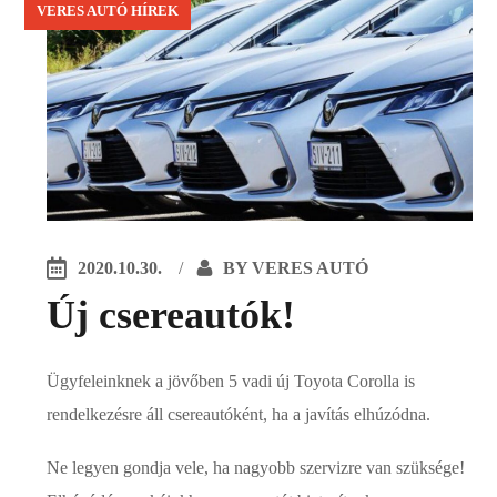
VERES AUTÓ HÍREK
2020.10.30.
BY
VERES AUTÓ
Új csereautók!
Ügyfeleinknek a jövőben 5 vadi új Toyota Corolla is
rendelkezésre áll csereautóként, ha a javítás elhúzódna.
Ne legyen gondja vele, ha nagyobb szervizre van szüksége!