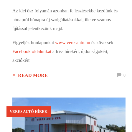
Az idei ősz folyamán azonban fejlesztésekbe kezdünk és
hónapról hónapra új szolgáltatásokkal, illetve számos
újítással jelentkezünk majd.
Figyeljék honlapunkat
www.veresauto.hu
és kövessék
Facebook oldalunkat
a friss hírekért, újdonságokért,
akciókért.
READ MORE
0
VERES AUTÓ HÍREK