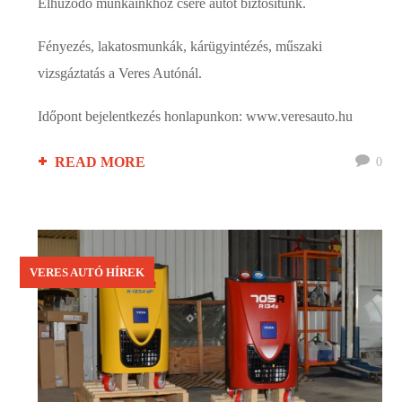
Elhúzódó munkáinkhoz csere autót biztosítunk.
Fényezés, lakatosmunkák, kárügyintézés, műszaki
vizsgáztatás a Veres Autónál.
Időpont bejelentkezés honlapunkon: www.veresauto.hu
READ MORE
0
VERES AUTÓ HÍREK