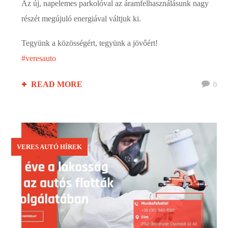
Az új, napelemes parkolóval az áramfelhasználásunk nagy
részét megújuló energiával váltjuk ki.
Tegyünk a közösségért, tegyünk a jövőért!
#veresauto
READ MORE
0
VERES AUTÓ HÍREK