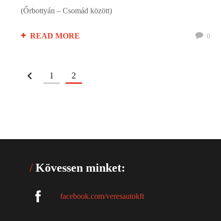
(Őrbottyán – Csomád között)
READ MORE
0
1
2
Kövessen minket:
facebook.com/veresautokft