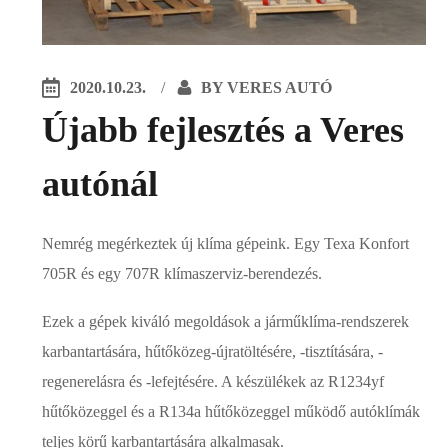
2020.10.23.
BY
VERES AUTÓ
Újabb fejlesztés a Veres
autónál
Nemrég megérkeztek új klíma gépeink. Egy Texa Konfort
705R és egy 707R klímaszerviz-berendezés.
Ezek a gépek kiváló megoldások a járműklíma-rendszerek
karbantartására, hűtőközeg-újratöltésére, -tisztítására, -
regenerelásra és -lefejtésére. A készülékek az R1234yf
hűtőközeggel és a R134a hűtőközeggel működő autóklímák
teljes körű karbantartására alkalmasak.