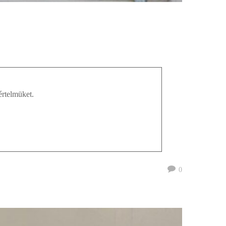
értelmüket.
0