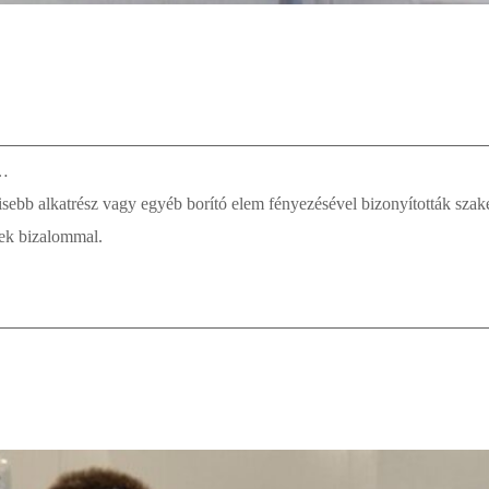
l…
sebb alkatrész vagy egyéb borító elem fényezésével bizonyították szak
ek bizalommal.