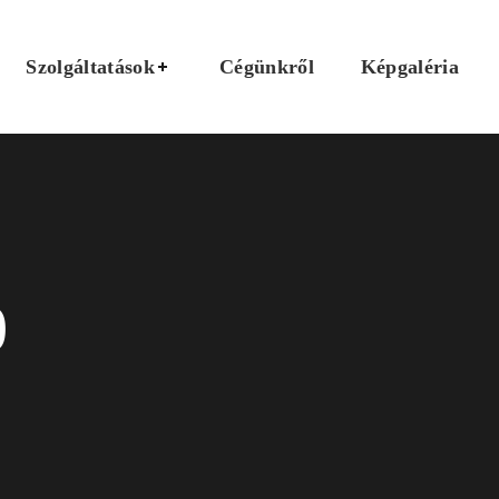
Szolgáltatások
Cégünkről
Képgaléria
0