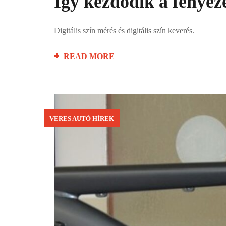
Így kezdődik a fényezé
Digitális szín mérés és digitális szín keverés.
READ MORE
VERES AUTÓ HÍREK